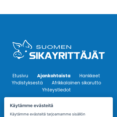
Etusivu
Ajankohtaista
Hankkeet
Yhdistyksestä
Afrikkalainen sikarutto
Yhteystiedot
Käytämme evästeitä
Suomen Sikayrittäjät ry.
Yhdistyksen sähköpostiosoite:
Käytämme evästeitä tarjoamamme sisällön