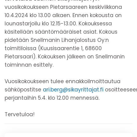
vuosikokoukseen Pietarsaareen keskiviikkona
10.4.2024 klo 13.00 alkaen. Ennen kokousta on
lounastarjoilu klo 12.15-13.00. Kokouksessa
käsitellään sääntömääräiset asiat. Kokous
pidetään Snellmanin Lihanjalostus Oy:n
toimitiloissa (Kuusisaarentie 1, 68600
Pietarsaari). Kokouksen jälkeen on Snellmanin
toiminnan esittely.
Vuosikokoukseen tulee ennakkoilmoittautua
sähköpostitse
ari.berg@sikayrittajat.fi
osoitteesee
perjantaihin 5.4. klo 12.00 mennessä.
Tervetuloa!