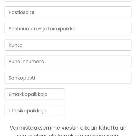
Varmistaaksemme viestin oikean lähettäjän
syötä alapuolella näkyvä numerosarja.