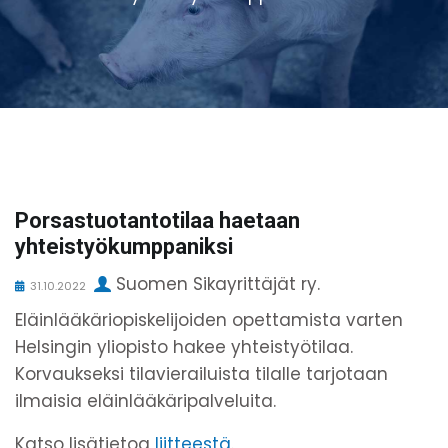
Porsastuotantotilaa haetaan
yhteistyökumppaniksi
Suomen Sikayrittäjät ry.
31.10.2022
Eläinlääkäriopiskelijoiden opettamista varten
Helsingin yliopisto hakee yhteistyötilaa.
Korvaukseksi tilavierailuista tilalle tarjotaan
ilmaisia eläinlääkäripalveluita.
Katso lisätietoa
liitteestä
.