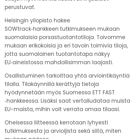
perustuvat.
Helsingin yliopisto hakee
SOWtrack‑hankkeen
tutkimukseen mukaan
suomalaisia porsastuotantotiloja. Toivomme
mukaan erikokoisia ja eri tavoin toimivia tiloja,
jotta suomalainen tuotantotapa näkyy
EU‑aineistossa mahdollisimman laajasti.
Osallistuminen tarkoittaa yhtä arviointikäyntiä
tilalla. Tilakäynnillä kerättyjä tietoja
hyödynnetään myös Suomessa ETT FAST
‑hankkeessa. Lisäksi saat vertailudataa muista
EU-maista, mihin voit verrata omaa tilaasi.
Oheisessa liitteessä kerrotaan lyhyesti
tutkimuksesta ja arvioijista sekä siitä, miten