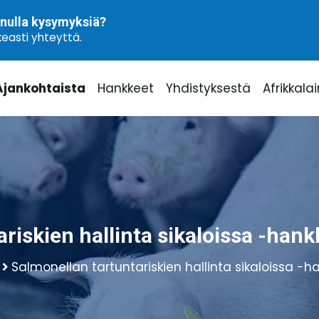
nulla kysymyksiä?
easti yhteyttä.
Ajankohtaista
Hankkeet
Yhdistyksestä
Afrikkala
riskien hallinta sikaloissa -han
Salmonellan tartuntariskien hallinta sikaloissa -