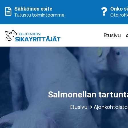
Sähköinen esite
Onko si
Tutustu toimintaamme
.
Ota rohk
Etusivu
Salmonellan tartunta
Etusivu
Ajankohtaista