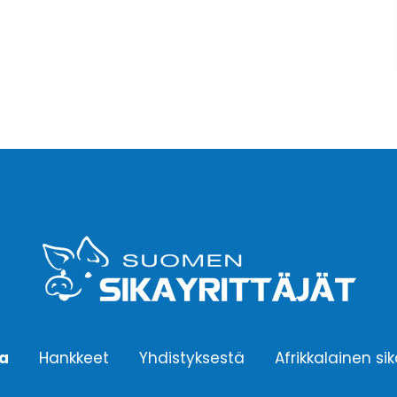
ta
Hankkeet
Yhdistyksestä
Afrikkalainen si