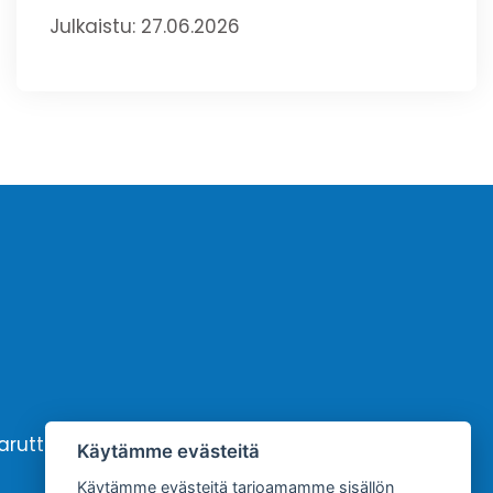
Julkaistu: 27.06.2026
karutto
Yhteystiedot
Käytämme evästeitä
Käytämme evästeitä tarjoamamme sisällön