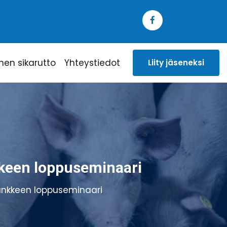
inen sikarutto
Yhteystiedot
Liity jäseneksi
kkeen loppuseminaari
hankkeen loppuseminaari