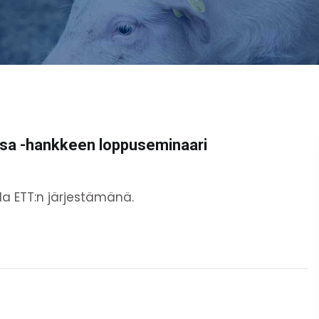
issa -hankkeen loppuseminaari
lla ETT:n järjestämänä.