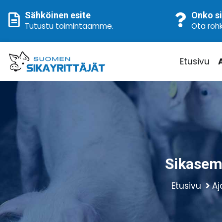
Sähköinen esite
Onko si
Tutustu toimintaamme
.
Ota rohk
Etusivu
Sikasemi
Etusivu
Aj