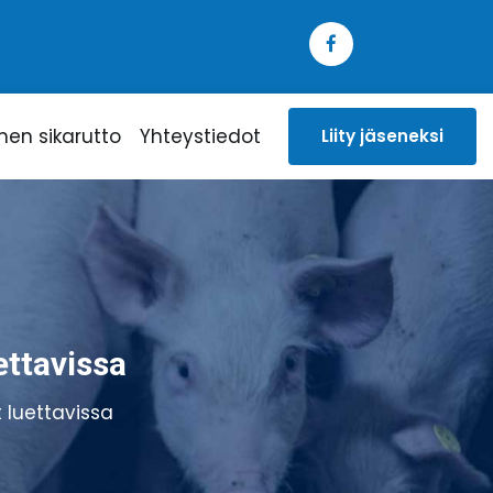
inen sikarutto
Yhteystiedot
Liity jäseneksi
ettavissa
 luettavissa