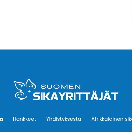
ta
Hankkeet
Yhdistyksestä
Afrikkalainen si