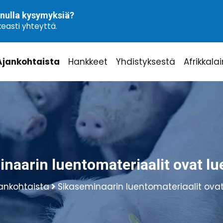
nulla kysymyksiä?
easti yhteyttä.
Ajankohtaista
Hankkeet
Yhdistyksestä
Afrikkala
naarin luentomateriaalit ovat lu
ankohtaista
Sikaseminaarin luentomateriaalit ovat