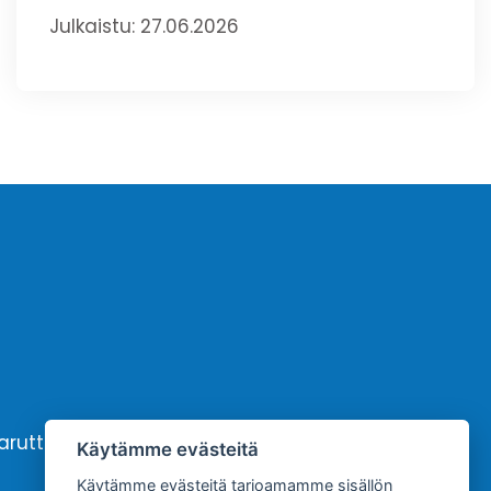
Julkaistu: 27.06.2026
karutto
Yhteystiedot
Käytämme evästeitä
Käytämme evästeitä tarjoamamme sisällön