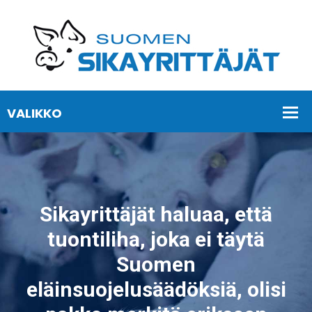
Sikayrittäjät haluaa, että
tuontiliha, joka ei täytä
Suomen
eläinsuojelusäädöksiä, olisi