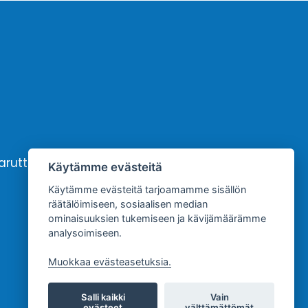
karutto
Yhteystiedot
Käytämme evästeitä
Käytämme evästeitä tarjoamamme sisällön
räätälöimiseen, sosiaalisen median
ominaisuuksien tukemiseen ja kävijämäärämme
analysoimiseen.
Muokkaa evästeasetuksia.
Salli kaikki
Vain
evästeet
välttämättömät