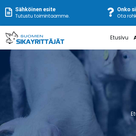
Sähköinen esite
Onko si
Tutustu toimintaamme
.
Ota rohk
Etusivu
E