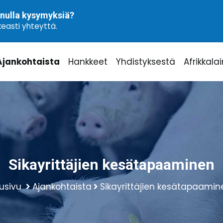
nulla kysymyksiä?
easti yhteyttä.
Ajankohtaista
Hankkeet
Yhdistyksestä
Afrikkala
Sikayrittäjien kesätapaaminen
tusivu
Ajankohtaista
Sikayrittäjien kesätapaamin