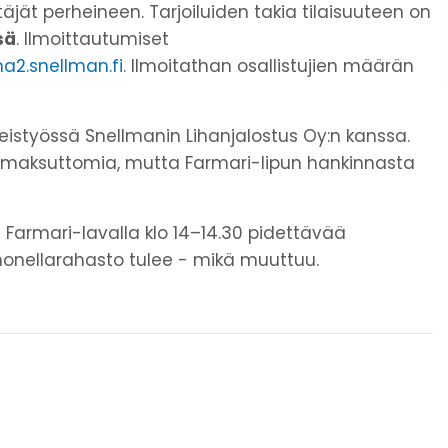
äjät perheineen. Tarjoiluiden takia tilaisuuteen on
sä
. Ilmoittautumiset
a2.snellman.fi
. Ilmoitathan osallistujien määrän
eistyössä Snellmanin Lihanjalostus Oy:n kanssa.
t maksuttomia, mutta Farmari-lipun hankinnasta
rmari-lavalla klo 14–14.30 pidettävää
monellarahasto tulee - mikä muuttuu.