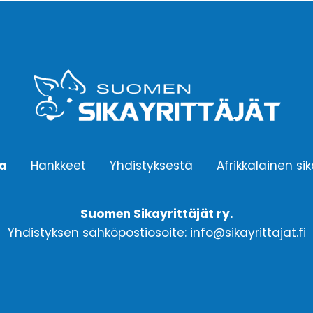
ta
Hankkeet
Yhdistyksestä
Afrikkalainen si
Suomen Sikayrittäjät ry.
Yhdistyksen sähköpostiosoite: info@sikayrittajat.fi