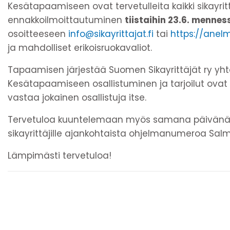
Kesätapaamiseen ovat tervetulleita kaikki sikayritt
ennakkoilmoittautuminen
tiistaihin 23.6. mennes
osoitteeseen
info@sikayrittajat.fi
tai
https://anelm
ja mahdolliset erikoisruokavaliot.
Tapaamisen järjestää Suomen Sikayrittäjät ry yht
Kesätapaamiseen osallistuminen ja tarjoilut ova
vastaa jokainen osallistuja itse.
Tervetuloa kuuntelemaan myös samana päivänä Fa
sikayrittäjille ajankohtaista ohjelmanumeroa Sal
Lämpimästi tervetuloa!