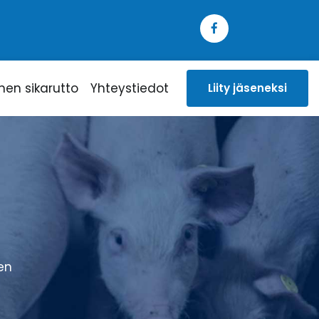
inen sikarutto
Yhteystiedot
Liity jäseneksi
en