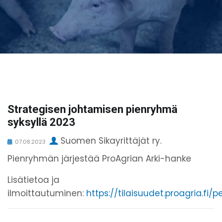
Strategisen johtamisen pienryhmä
syksyllä 2023
Suomen Sikayrittäjät ry.
07.08.2023
Pienryhmän järjestää ProAgrian Arki-hanke
Lisätietoa ja
ilmoittautuminen:
https://tilaisuudet.proagria.fi/