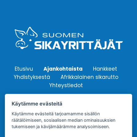
Etusivu
Ajankohtaista
Hankkeet
Yhdistyksestä
Afrikkalainen sikarutto
Yhteystiedot
Käytämme evästeitä
Suomen Sikayrittäjät ry.
Käytämme evästeitä tarjoamamme sisällön
Yhdistyksen sähköpostiosoite:
räätälöimiseen, sosiaalisen median ominaisuuksien
info@sikayrittajat.fi
tukemiseen ja kävijämäärämme analysoimiseen.