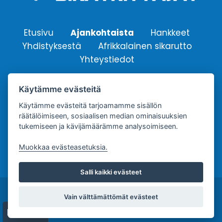
Etusivu
Ajankohtaista
Hankkeet
Yhdistyksestä
Afrikkalainen sikarutto
Yhteystiedot
Käytämme evästeitä
Suomen Sikayrittäjät ry.
Yhdistyksen sähköpostiosoite:
Käytämme evästeitä tarjoamamme sisällön
räätälöimiseen, sosiaalisen median ominaisuuksien
info@sikayrittajat.fi
tukemiseen ja kävijämäärämme analysoimiseen.
Muokkaa evästeasetuksia.
Salli kaikki evästeet
Copyright © Suomen Sikayrittäjät ry. |
Tietosuojaseloste
Vain välttämättömät evästeet
| Palvelun toteutus:
JPmedia
Evästeet