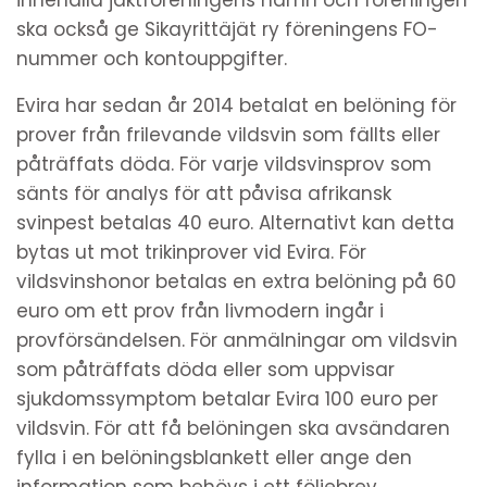
ska också ge Sikayrittäjät ry föreningens FO-
nummer och kontouppgifter.
Evira har sedan år 2014 betalat en belöning för
prover från frilevande vildsvin som fällts eller
påträffats döda. För varje vildsvinsprov som
sänts för analys för att påvisa afrikansk
svinpest betalas 40 euro. Alternativt kan detta
bytas ut mot trikinprover vid Evira. För
vildsvinshonor betalas en extra belöning på 60
euro om ett prov från livmodern ingår i
provförsändelsen. För anmälningar om vildsvin
som påträffats döda eller som uppvisar
sjukdomssymptom betalar Evira 100 euro per
vildsvin. För att få belöningen ska avsändaren
fylla i en belöningsblankett eller ange den
information som behövs i ett följebrev.