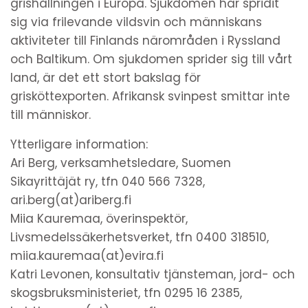
grishållningen i Europa. Sjukdomen har spridit
sig via frilevande vildsvin och människans
aktiviteter till Finlands närområden i Ryssland
och Baltikum. Om sjukdomen sprider sig till vårt
land, är det ett stort bakslag för
grisköttexporten. Afrikansk svinpest smittar inte
till människor.
Ytterligare information:
Ari Berg, verksamhetsledare, Suomen
Sikayrittäjät ry, tfn 040 566 7328,
ari.berg(at)ariberg.fi
Miia Kauremaa, överinspektör,
Livsmedelssäkerhetsverket, tfn 0400 318510,
miia.kauremaa(at)evira.fi
Katri Levonen, konsultativ tjänsteman, jord- och
skogsbruksministeriet, tfn 0295 16 2385,