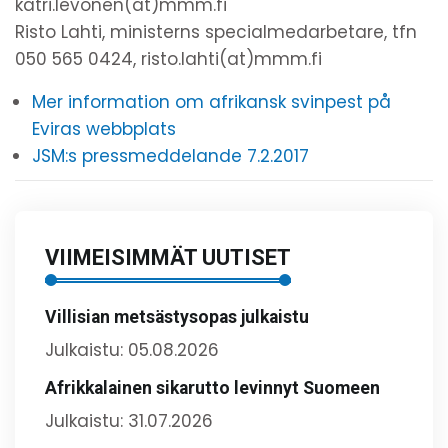
katri.levonen(at)mmm.fi
Risto Lahti, ministerns specialmedarbetare, tfn
050 565 0424, risto.lahti(at)mmm.fi
Mer information om afrikansk svinpest på
Eviras webbplats
JSM:s pressmeddelande 7.2.2017
VIIMEISIMMÄT UUTISET
Villisian metsästysopas julkaistu
Julkaistu: 05.08.2026
Afrikkalainen sikarutto levinnyt Suomeen
Julkaistu: 31.07.2026