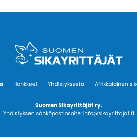
ta
Hankkeet
Yhdistyksestä
Afrikkalainen si
Suomen Sikayrittäjät ry.
Yhdistyksen sähköpostiosoite: info@sikayrittajat.fi