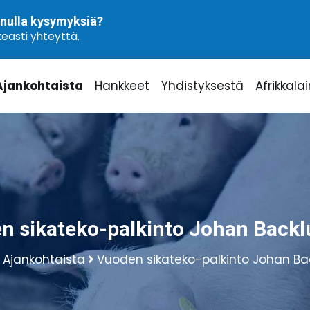
nulla kysymyksiä?
easti yhteyttä.
Ajankohtaista
Hankkeet
Yhdistyksestä
Afrikkala
n sikateko-palkinto Johan Backlu
Ajankohtaista
Vuoden sikateko-palkinto Johan Bac