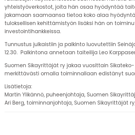
yhteistyöverkostot, joita hän osaa hyödyntää tait
jakamaan saamaansa tietoa koko alaa hyödyntävä
tuloksellisen kehittämistyön lisäksi hän on toimin
investointihankkeissa.
Tunnustus julkaistiin ja palkinto luovutettiin Seinäj
12.30. Palkintona annetaan taiteilija Leo Karppase
Suomen Sikayrittäjät ry jakaa vuosittain Sikateko-
merkittävästi omalla toiminnallaan edistänyt suom
Lisätietoja:
Martin Ylikännö, puheenjohtaja, Suomen Sikayrittä
Ari Berg, toiminnanjohtaja, Suomen Sikayrittäjät r