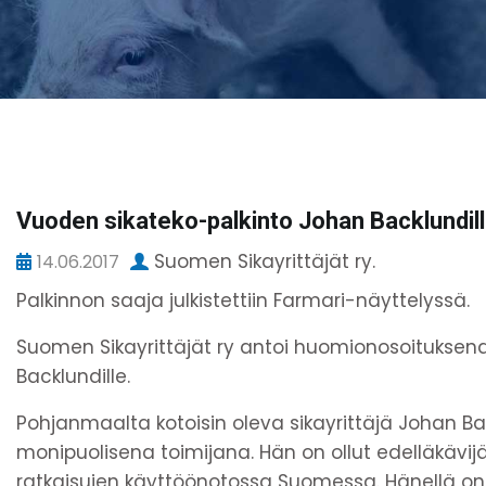
Vuoden sikateko-palkinto Johan Backlundil
Suomen Sikayrittäjät ry.
14.06.2017
Palkinnon saaja julkistettiin Farmari-näyttelyssä.
Suomen Sikayrittäjät ry antoi huomionosoituksen
Backlundille.
Pohjanmaalta kotoisin oleva sikayrittäjä Johan B
monipuolisena toimijana. Hän on ollut edelläkävijä
ratkaisujen käyttöönotossa Suomessa. Hänellä on 