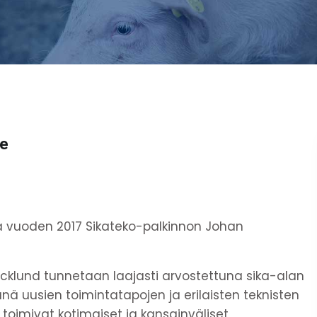
le
a vuoden 2017 Sikateko-palkinnon Johan
acklund tunnetaan laajasti arvostettuna sika-alan
nä uusien toimintatapojen ja erilaisten teknisten
toimivat kotimaiset ja kansainväliset