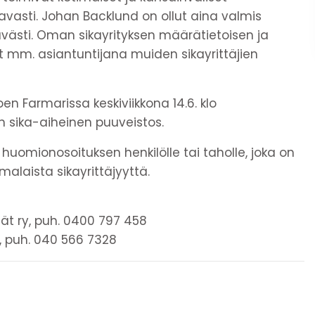
avasti. Johan Backlund on ollut aina valmis
sti. Oman sikayrityksen määrätietoisen ja
ut mm. asiantuntijana muiden sikayrittäjien
oen Farmarissa keskiviikkona 14.6. klo
n sika-aiheinen puuveistos.
 huomionosoituksen henkilölle tai taholle, joka on
alaista sikayrittäjyyttä.
jät ry, puh. 0400 797 458
y, puh. 040 566 7328