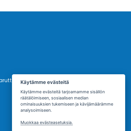
karutto
Yhteystiedot
Käytämme evästeitä
Käytämme evästeitä tarjoamamme sisällön
räätälöimiseen, sosiaalisen median
ominaisuuksien tukemiseen ja kävijämäärämme
analysoimiseen.
Muokkaa evästeasetuksia.