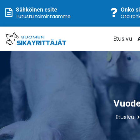
Sähköinen esite
Onko si
Tutustu toimintaamme
.
Ota rohk
Etusivu
Vuode
Etusivu