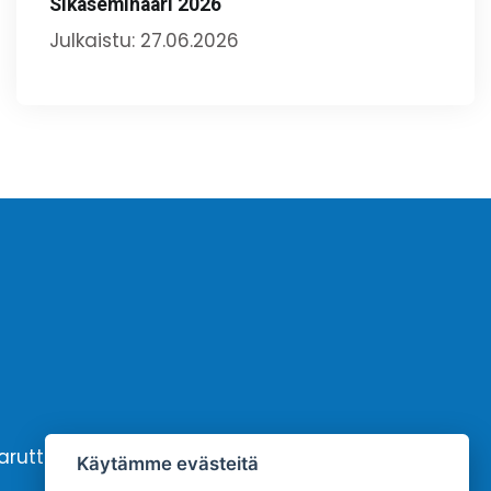
Sikaseminaari 2026
Julkaistu: 27.06.2026
karutto
Yhteystiedot
Käytämme evästeitä