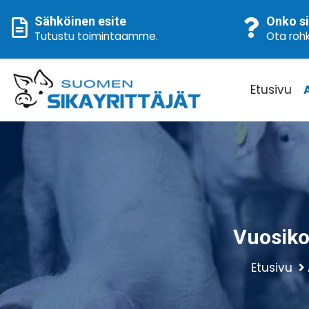
Sähköinen esite
Onko si
Tutustu toimintaamme
.
Ota rohk
Etusivu
Vuosiko
Etusivu