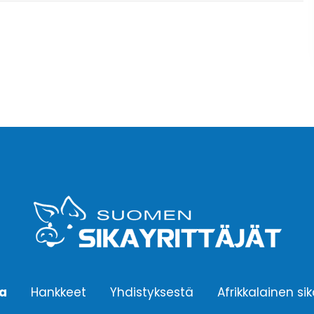
ta
Hankkeet
Yhdistyksestä
Afrikkalainen si