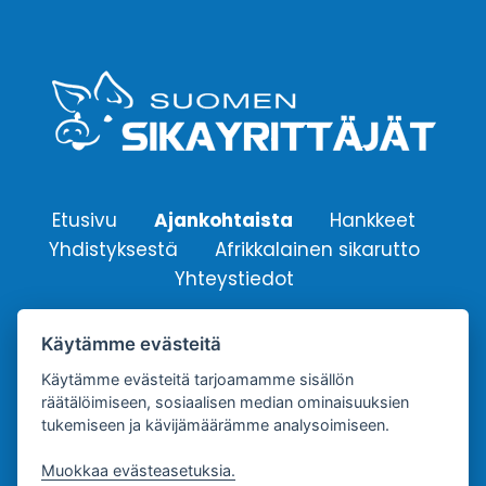
Etusivu
Ajankohtaista
Hankkeet
Yhdistyksestä
Afrikkalainen sikarutto
Yhteystiedot
Käytämme evästeitä
Suomen Sikayrittäjät ry.
Yhdistyksen sähköpostiosoite:
Käytämme evästeitä tarjoamamme sisällön
räätälöimiseen, sosiaalisen median ominaisuuksien
info@sikayrittajat.fi
tukemiseen ja kävijämäärämme analysoimiseen.
Muokkaa evästeasetuksia.