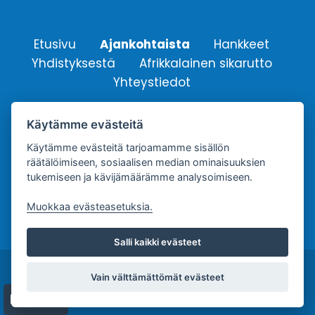
Etusivu
Ajankohtaista
Hankkeet
Yhdistyksestä
Afrikkalainen sikarutto
Yhteystiedot
Käytämme evästeitä
Suomen Sikayrittäjät ry.
Yhdistyksen sähköpostiosoite:
Käytämme evästeitä tarjoamamme sisällön
räätälöimiseen, sosiaalisen median ominaisuuksien
info@sikayrittajat.fi
tukemiseen ja kävijämäärämme analysoimiseen.
Muokkaa evästeasetuksia.
Salli kaikki evästeet
Copyright © Suomen Sikayrittäjät ry. |
Tietosuojaseloste
Vain välttämättömät evästeet
| Palvelun toteutus:
JPmedia
Evästeet