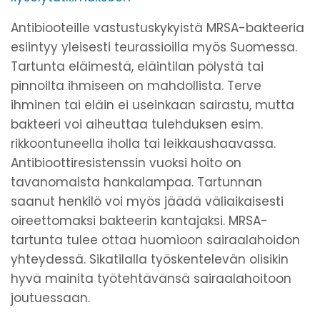
Antibiooteille vastustuskykyistä MRSA-bakteeria
esiintyy yleisesti teurassioilla myös Suomessa.
Tartunta eläimestä, eläintilan pölystä tai
pinnoilta ihmiseen on mahdollista. Terve
ihminen tai eläin ei useinkaan sairastu, mutta
bakteeri voi aiheuttaa tulehduksen esim.
rikkoontuneella iholla tai leikkaushaavassa.
Antibioottiresistenssin vuoksi hoito on
tavanomaista hankalampaa. Tartunnan
saanut henkilö voi myös jäädä väliaikaisesti
oireettomaksi bakteerin kantajaksi. MRSA-
tartunta tulee ottaa huomioon sairaalahoidon
yhteydessä. Sikatilalla työskentelevän olisikin
hyvä mainita työtehtävänsä sairaalahoitoon
joutuessaan.