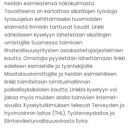
heidän esimiestensä näkökulmasta.
Tavoitteena on kartoittaa sikatilojen työoloja
työsuojelun kehittämiseksi huomioiden
eläimistä ihmisiin tarttuvat taudit. Linkki
sähköiseen kyselyyn lähetetään sikatilojen
omistajille Suomessa toimivien
lihateollisuusyritysten asiakastietojärjestelmien
kautta. Omistajia pyydetään lähettämään linkki
edelleen esimiehille ja työntekijöille.
Maatalouslomittajille ja heidän esimiehilleen
linkki toimitetaan lomitushallinnon
paikallisyksiköiden kautta. Linkkiä kyselyyn voi
jakaa myös muiden alalla toimivien internet-
sivuilla. Kyselytutkimuksen tekevät Terveyden ja
hyvinvoinnin laitos (THL), Työterveyslaitos ja
Elintarviketurvallisuusvirasto Evira.