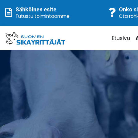
Sähköinen esite
Onko si
Tutustu toimintaamme
.
Ota rohk
Etusivu