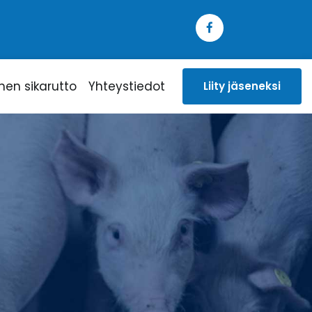
inen sikarutto
Yhteystiedot
Liity jäseneksi