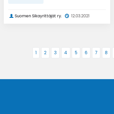
Suomen Sikayrittäjät ry.
12.03.2021
1
2
3
4
5
6
7
8