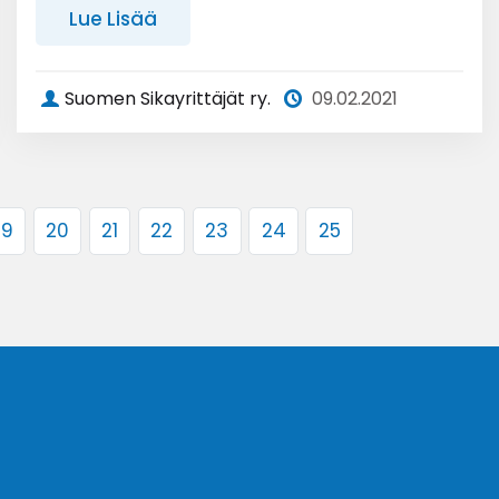
Lue Lisää
Suomen Sikayrittäjät ry.
09.02.2021
19
20
21
22
23
24
25