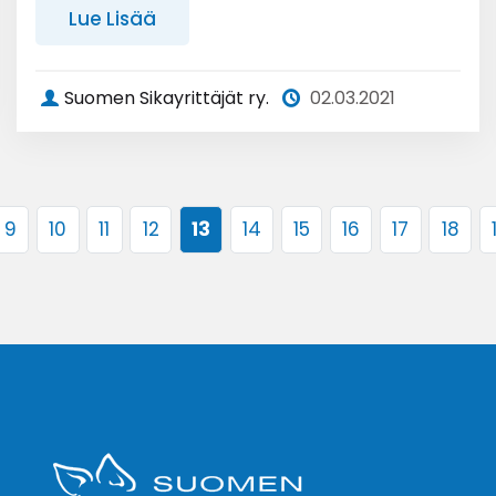
Lue Lisää
Suomen Sikayrittäjät ry.
02.03.2021
9
10
11
12
13
14
15
16
17
18