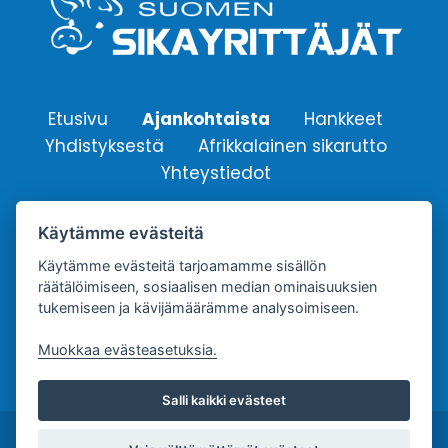
Etusivu
Ajankohtaista
Hankkeet
Yhdistyksestä
Afrikkalainen sikarutto
Yhteystiedot
Käytämme evästeitä
Suomen Sikayrittäjät ry.
Käytämme evästeitä tarjoamamme sisällön
Yhdistyksen sähköpostiosoite:
räätälöimiseen, sosiaalisen median ominaisuuksien
info@sikayrittajat.fi
tukemiseen ja kävijämäärämme analysoimiseen.
Muokkaa evästeasetuksia.
Salli kaikki evästeet