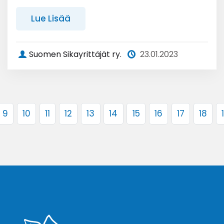
Lue Lisää
Suomen Sikayrittäjät ry.
23.01.2023
9
10
11
12
13
14
15
16
17
18